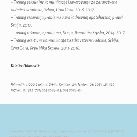
– Trening seksualne komunikacije i savetovanja za zdravstvene
radnike i saradnike, Srbija, Crna Gora, 2016-2017.
– Trening resavanja problema u svakodnevnoj apotekarskoj praksi,
Srbija, 2017.
– Trening rešavanja problema, Srbija, Republika Srpska, 2014-2017.
– Trening asertivne komunikacije za zdravstvene radnike, Srbija,
Crna Gora, Republika Srpska, 2011-2016.
Klinika Polimedik
Polimedik, 11000 Beograd, Srbija, Cvijićeva 24; Telefon: 011 2084 123; 3291
787Fax: 011 3291 787; 065 8084-123; 065 8084-124
Polimedik, 11000 Beograd, Srbija, Cvijićeva 24; Telefon: 011 2084 123; 3291 787Fax: