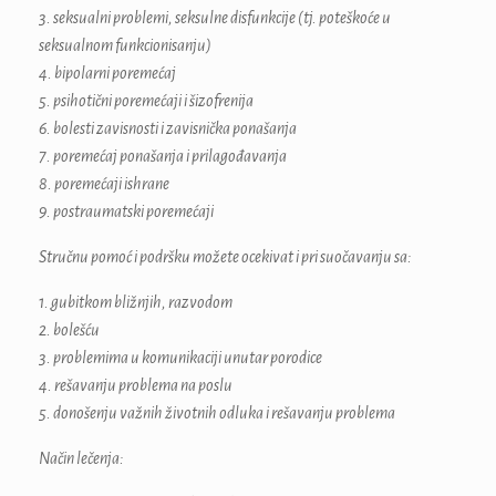
3. seksualni problemi, seksulne disfunkcije (tj. poteškoće u
seksualnom funkcionisanju)
4. bipolarni poremećaj
5. psihotični poremećaji i šizofrenija
6. bolesti zavisnosti i zavisnička ponašanja
7. poremećaj ponašanja i prilagođavanja
8. poremećaji ishrane
9. postraumatski poremećaji
Stručnu pomoć i podršku možete ocekivat i pri suočavanju sa:
1. gubitkom bližnjih, razvodom
2. bolešću
3. problemima u komunikaciji unutar porodice
4. rešavanju problema na poslu
5. donošenju važnih životnih odluka i rešavanju problema
Način lečenja: