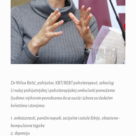
Dr Milica Ristić, psihijatar, KBT/REBT psihoterapeut, seksolog
U našoj psihijatrijskoj i psihoterapijskoj ambulanti pomažemo
ljudima i njihovim porodicama da se suoče i izbore sa sledećim
bolestima i stanjima:
1. anksioznosti, panični napadi, socijalne i ostale fobije, obsesivno-
kompulsivne tegobe
2. depresija