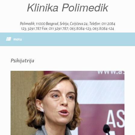
Klinika Polimedik
Skip
to
content
Polimedik, 11000 Beograd, Srbija, Cvijićeva 24; Telefon: 011 2084
123; 3291 787 Fax: 011 3291 787; 065 8084-123; 065 8084-124
menu
Psihijatrija