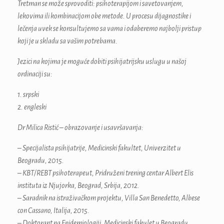
Tretman se može sprovoditi: psihoterapijom i savetovanjem,
lekovima ili kombinacijom obe metode. U procesu dijagnostike i
lečenja uvek se konsultujemo sa vama i odaberemo najbolji pristup
koji je u skladu sa vašim potrebama.
Jezici na kojima je moguće dobiti psihijatrijsku uslugu u našoj
ordinaciji su:
1. srpski
2. engleski
Dr Milica Ristić – obrazovanje i usavršavanja:
– Specijalista psihijatrije, Medicinski fakultet, Univerzitet u
Beogradu, 2015.
– KBT/REBT psihoterapeut, Pridruženi trening centar Albert Elis
instituta iz Njujorka, Beograd, Srbija, 2012.
– Saradnik na istraživačkom projektu, Villa San Benedetto, Albese
con Cassano, Italija, 2015.
– Doktorant na Epidemiologiji, Medicinski fakulet u Beogradu,