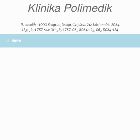
Klinika Polimedik
Skip
to
content
Polimedik, 11000 Beograd, Srbija, Cvijićeva 24; Telefon: 011 2084
123; 3291 787 Fax: 011 3291 787; 065 8084-123; 065 8084-124
menu