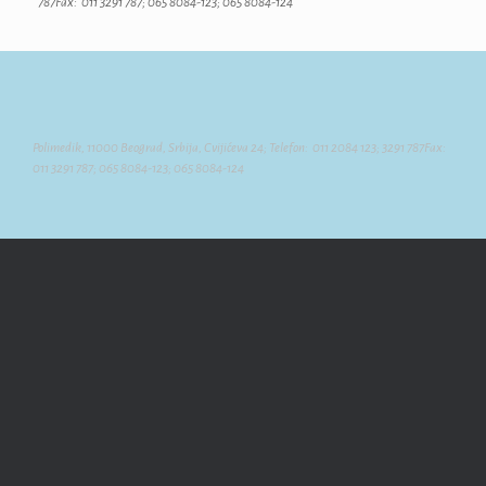
787Fax: 011 3291 787; 065 8084-123; 065 8084-124
Polimedik, 11000 Beograd, Srbija, Cvijićeva 24; Telefon: 011 2084 123; 3291 787Fax:
011 3291 787; 065 8084-123; 065 8084-124