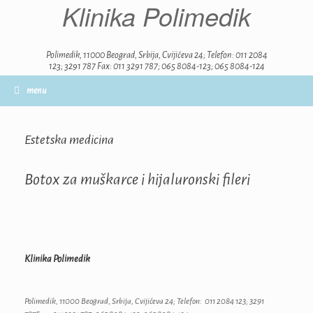
Klinika Polimedik
Skip
to
content
Polimedik, 11000 Beograd, Srbija, Cvijićeva 24; Telefon: 011 2084
123; 3291 787 Fax: 011 3291 787; 065 8084-123; 065 8084-124
menu
Estetska medicina
Botox za muškarce i hijaluronski fileri
Klinika Polimedik
Polimedik, 11000 Beograd, Srbija, Cvijićeva 24; Telefon: 011 2084 123; 3291