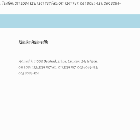
24; Telefon: 011 2084 123; 3291 787 Fax: 011 3291 787; 065 8084-123; 065 8084-
Klinika Polimedik
Polimedik, 11000 Beograd, Srbija, Cvijićeva 24; Telefon:
011 2084 123; 3291 787Fax: 011 3291 787; 065 8084-123;
065 8084-124