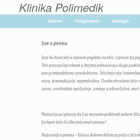
Klinika Polimedik
Skip
to
content
Naslovna
Urologija penisa
Seksologija
Sve o penisu
Srce kulture leži u njenom pogledu na telo. Upravo taj po
Telo prevazilazi okvire u kojima pokušavaju da ga zadrže, 
ono je interaktivno i produktivno. Telo koje nije “omam
novo, iznenađujuće, nepredvidivo. Ovako shvaćeno telo vi
javno, unutrašnje-spoljašnje, znanje-zadovoljstvo, moć-
Postavlja se i pitanje da li se moramo prikloniti nekom f
življeno telo ili slika tela imali smisao?
Naša priča o penisu – falusu dobrim delom je priča o telu 