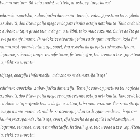
nstvenim mestom. Biti telo znači živeti telo, ali ostaje pitanje kako?
 medicinsko-sportsku, zabavljačku dimenziju. Temelj ovakvog pristupa telu ogleda
 ga zabaviti, dok čitava polja njegove bogate riznice ostaju netaknuta. Tako se došl
duboko u tajne građe tela, a da ga, u suštini, tako malo razume. Čini se da što ga
sve ga manje imamo. Paradoksi se otvaraju jedan za drugim: medicina, koja čini
alnim pristupom devitalizuje; sport, čija je svrha da ga ojača i učini savitljivim,
kilograme, sekunde; brojne manifestacije, festivali, igre, telo uvode u tzv. „opušten
ja, efekti su suprotni.
ć jesge, energiju i informaciju, a da se ono ne dematerijalizuje?
 medicinsko-sportsku, zabavljačku dimenziju. Temelj ovakvog pristupa telu ogleda
 ga zabaviti, dok čitava polja njegove bogate riznice ostaju netaknuta. Tako se došl
duboko u tajne građe tela, a da ga, u suštini, tako malo razume. Čini se da što ga
sve ga manje imamo. Paradoksi se otvaraju jedan za drugim: medicina, koja čini
alnim pristupom devitalizuje; sport, čija je svrha da ga ojača i učini savitljivim,
kilograme, sekunde; brojne manifestacije, festivali, igre, telo uvode u tzv. „opušten
ja, efekti su suprotni.