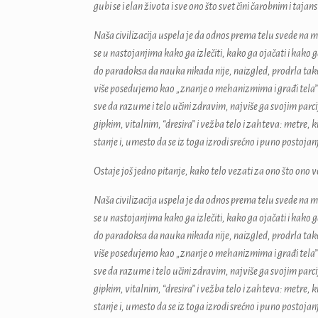
gubi se i elan života i sve ono što svet čini čarobnim i taja
Naša civilizacija uspela je da odnos prema telu svede na
se u nastojanjima kako ga izlečiti, kako ga ojačati i kako
do paradoksa da nauka nikada nije, naizgled, prodrla tako 
više posedujemo kao „znanje o mehanizmima i građi tela” 
sve da razume i telo učini zdravim, najviše ga svojim parcij
gipkim, vitalnim, “dresira” i vežba telo i zahteva: metre, 
stanje i, umesto da se iz toga izrodi srećno i puno postojan
Ostaje još jedno pitanje, kako telo vezati za ono što ono ve
Naša civilizacija uspela je da odnos prema telu svede na
se u nastojanjima kako ga izlečiti, kako ga ojačati i kako
do paradoksa da nauka nikada nije, naizgled, prodrla tako 
više posedujemo kao „znanje o mehanizmima i građi tela” 
sve da razume i telo učini zdravim, najviše ga svojim parcij
gipkim, vitalnim, “dresira” i vežba telo i zahteva: metre, 
stanje i, umesto da se iz toga izrodi srećno i puno postojan