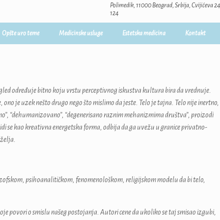
Polimedik, 11000 Beograd, Srbija, Cvijićeva 
124
Opšte uro teme
Medicinske usluge
Estetska medicina
Kontakt
gled određuje bitno koju vrstu perceptivnog iskustva kultura bira da vrednuje.
ono je uzek nešto drugo nego što mislimo da jeste. Telo je tajna. Telo nije inertno,
ljeno”, “dehumanizovano”, “degenerisano raznim mehanizmima društva”, proizodi
di se kao kreativna energetska forma, odbija da ga uvežu u granice privatno-
želja.
ilozofskom, psihoanalitičkom, fenomenološkom, religijskom modelu da bi telo,
koje povori o smislu našeg postojanja. Autori cene da ukoliko se taj smisao izgubi,